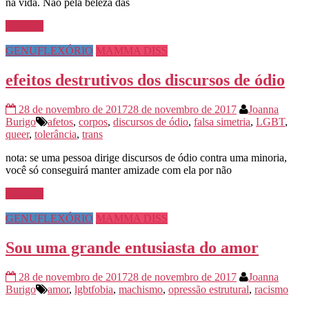
na vida. Não pela beleza das
Ler mais
GENUFLEXÓRIO
MAMMA DISS
efeitos destrutivos dos discursos de ódio
28 de novembro de 2017
28 de novembro de 2017
Joanna
Burigo
afetos
,
corpos
,
discursos de ódio
,
falsa simetria
,
LGBT
,
queer
,
tolerância
,
trans
nota: se uma pessoa dirige discursos de ódio contra uma minoria,
você só conseguirá manter amizade com ela por não
Ler mais
GENUFLEXÓRIO
MAMMA DISS
Sou uma grande entusiasta do amor
28 de novembro de 2017
28 de novembro de 2017
Joanna
Burigo
amor
,
lgbtfobia
,
machismo
,
opressão estrutural
,
racismo