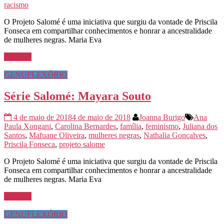
racismo
O Projeto Salomé é uma iniciativa que surgiu da vontade de Priscila
Fonseca em compartilhar conhecimentos e honrar a ancestralidade
de mulheres negras. Maria Eva
Ler mais
GENUFLEXÓRIO
Série Salomé: Mayara Souto
4 de maio de 2018
4 de maio de 2018
Joanna Burigo
Ana
Paula Xongani
,
Carolina Bernardes
,
família
,
feminismo
,
Juliana dos
Santos
,
Mafuane Oliveira
,
mulheres negras
,
Nathalia Gonçalves
,
Priscila Fonseca
,
projeto salome
O Projeto Salomé é uma iniciativa que surgiu da vontade de Priscila
Fonseca em compartilhar conhecimentos e honrar a ancestralidade
de mulheres negras. Maria Eva
Ler mais
GENUFLEXÓRIO