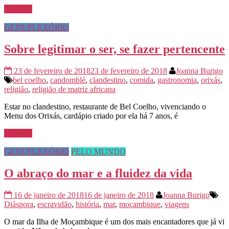
Ler mais
GENUFLEXÓRIO
Sobre legitimar o ser, se fazer pertencente
23 de fevereiro de 2018
23 de fevereiro de 2018
Joanna Burigo
bel coelho
,
candomblé
,
clandestino
,
comida
,
gastronomia
,
orixás
,
religião
,
religião de matriz africana
Estar no clandestino, restaurante de Bel Coelho, vivenciando o
Menu dos Orixás, cardápio criado por ela há 7 anos, é
Ler mais
GENUFLEXÓRIO
PELO MUNDO
O abraço do mar e a fluidez da vida
16 de janeiro de 2018
16 de janeiro de 2018
Joanna Burigo
Diáspora
,
escravidão
,
história
,
mar
,
moçambique
,
viagens
O mar da Ilha de Moçambique é um dos mais encantadores que já vi