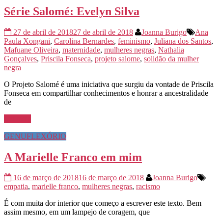
Série Salomé: Evelyn Silva
27 de abril de 2018
27 de abril de 2018
Joanna Burigo
Ana
Paula Xongani
,
Carolina Bernardes
,
feminismo
,
Juliana dos Santos
,
Mafuane Oliveira
,
maternidade
,
mulheres negras
,
Nathalia
Gonçalves
,
Priscila Fonseca
,
projeto salome
,
solidão da mulher
negra
O Projeto Salomé é uma iniciativa que surgiu da vontade de Priscila
Fonseca em compartilhar conhecimentos e honrar a ancestralidade
de
Ler mais
GENUFLEXÓRIO
A Marielle Franco em mim
16 de março de 2018
16 de março de 2018
Joanna Burigo
empatia
,
marielle franco
,
mulheres negras
,
racismo
É com muita dor interior que começo a escrever este texto. Bem
assim mesmo, em um lampejo de coragem, que