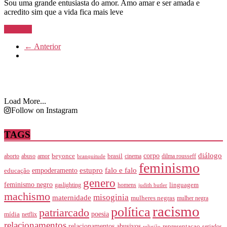
Sou uma grande entusiasta do amor. Amo amar e ser amada e
acredito sim que a vida fica mais leve
Ler mais
← Anterior
Load More...
Follow on Instagram
TAGS
diálogo
corpo
beyonce
brasil
abuso
amor
cinema
aborto
dilma rousseff
branquitude
feminismo
falo e falo
estupro
educação
empoderamento
genero
feminismo negro
linguagem
homens
gaslighting
judith butler
machismo
misoginia
maternidade
mulheres negras
mulher negra
racismo
política
patriarcado
poesia
mídia
netflix
relacionamentos
relacionamentos abusivos
representacao
seriados
religião