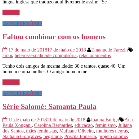
língua inglesa que traduzo aqui livremente assim: “Se
Ler mais
GENUFLEXÓRIO
Faltou combinar com os homens
17 de maio de 2018
17 de maio de 2018
Emanuelle Farezin
amor
,
heterossexualidade compulsória
,
relacionamentos
Tenho dois amigos da mesma idade: 30 e tantos, quase 40. Um
homem e uma mulher. O amigo homem me
Ler mais
GENUFLEXÓRIO
Série Salomé: Samanta Paula
11 de maio de 2018
11 de maio de 2018
Joanna Burigo
Ana
Paula Xongani
,
Carolina Bernardes
,
educação
,
feminismo
,
Juliana
dos Santos
,
mães feministas
,
Mafuane Oliveira
,
mulheres negras
,
Nathalia Gonçalves
,
negritude
,
Priscila Fonseca
,
projeto salome
,