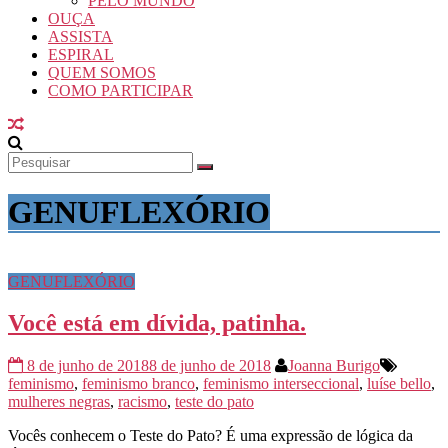
PELO MUNDO
OUÇA
ASSISTA
ESPIRAL
QUEM SOMOS
COMO PARTICIPAR
GENUFLEXÓRIO
GENUFLEXÓRIO
Você está em dívida, patinha.
8 de junho de 2018
8 de junho de 2018
Joanna Burigo
feminismo
,
feminismo branco
,
feminismo interseccional
,
luíse bello
,
mulheres negras
,
racismo
,
teste do pato
Vocês conhecem o Teste do Pato? É uma expressão de lógica da