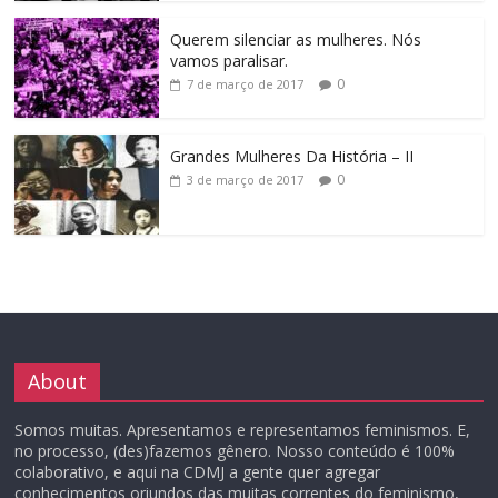
Querem silenciar as mulheres. Nós
vamos paralisar.
0
7 de março de 2017
Grandes Mulheres Da História – II
0
3 de março de 2017
About
Somos muitas. Apresentamos e representamos feminismos. E,
no processo, (des)fazemos gênero. Nosso conteúdo é 100%
colaborativo, e aqui na CDMJ a gente quer agregar
conhecimentos oriundos das muitas correntes do feminismo,