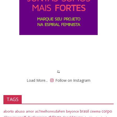
Load More...
Follow on Instagram
TAGS
corpo
brasil
aborto
abuso
amor
as7melhoresdaFem
beyonce
cinema