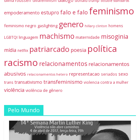
diálogo
dilma rousseff
divafeminism
donald trump
double standards
feminismo
falo e falo
estupro
empoderamento
genero
feminismo negro
gaslighting
homens
hillary clinton
machismo
misoginia
linguagem
maternidade
LGBTQI
política
patriarcado
mídia
poesia
netflix
racismo
relacionamentos
relacionamentos
abusivos
representacao
sexo
seriados
relacionamentos hetero
transfeminismo
transativismo
trans
violencia contra a mulher
violência
violência de gênero
Pelo Mundo