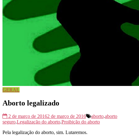
GERAL
Aborto legalizado
2 de março de 2016
2 de março de 2016
aborto
.
aborto
seguro
.
Legalização do aborto
.
Proibição do aborto
Pela legalização do aborto, sim. Lutaremos.