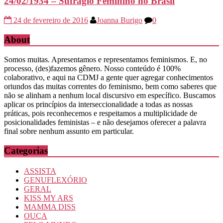
24/02/1934 – Sufrágio Feminino no Brasil
24 de fevereiro de 2016
Joanna Burigo
0
About
Somos muitas. Apresentamos e representamos feminismos. E, no
processo, (des)fazemos gênero. Nosso conteúdo é 100%
colaborativo, e aqui na CDMJ a gente quer agregar conhecimentos
oriundos das muitas correntes do feminismo, bem como saberes que
não se alinham a nenhum local discursivo em específico. Buscamos
aplicar os princípios da interseccionalidade a todas as nossas
práticas, pois reconhecemos e respeitamos a multiplicidade de
posicionalidades feministas – e não desejamos oferecer a palavra
final sobre nenhum assunto em particular.
Categorias
ASSISTA
GENUFLEXÓRIO
GERAL
KISS MY ARS
MAMMA DISS
OUÇA