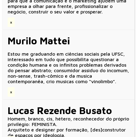
para que a comunicação e o marketing ajudem uma
empresa a olhar para frente, profissionalizar o
negócio, construir o seu valor e prosperar.
x
Murilo Mattei
Estou me graduando em ciências sociais pela UFSC,
interessado em tudo que possibilita questionar a
condição humana e os infinitos problemas derivados
do pensar abstrato; consumidor assiduo do incomum,
non-sense, trash-cômico e da musica
contemporanêa, crio musicas como “vinolimbo”.
x
Lucas Rezende Busato
Homem, branco, cis, hétero, reconhecedor do próprio
privilégio: FEMINISTA.
Arquiteto e designer por formação, [des]construtor
de espaços por ideologia.