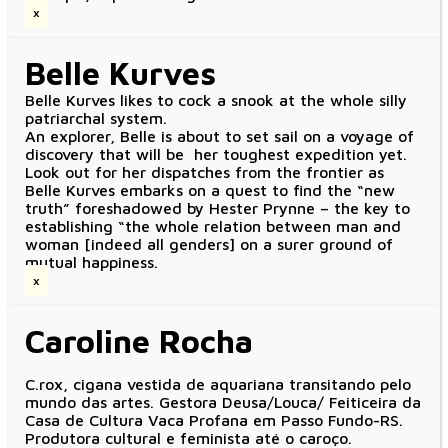
x
Belle Kurves
Belle Kurves likes to cock a snook at the whole silly
patriarchal system.
An explorer, Belle is about to set sail on a voyage of
discovery that will be her toughest expedition yet.
Look out for her dispatches from the frontier as
Belle Kurves embarks on a quest to find the “new
truth” foreshadowed by Hester Prynne – the key to
establishing “the whole relation between man and
woman [indeed all genders] on a surer ground of
mutual happiness.
x
Caroline Rocha
C.rox, cigana vestida de aquariana transitando pelo
mundo das artes. Gestora Deusa/Louca/ Feiticeira da
Casa de Cultura Vaca Profana em Passo Fundo-RS.
Produtora cultural e feminista até o caroço.