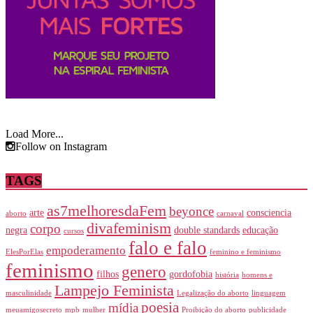
Load More...
Follow on Instagram
TAGS
as7melhoresdaFem
beyonce
arte
consciencia
aborto
carnaval
divafeminism
corpo
negra
double standards
educação
cursos
falo e falo
empoderamento
ElesPorElas
feminino e feminismo
feminismo
genero
filhos
gordofobia
história
homens e
Lampejo Feminista
masculinidade
Legalização do aborto
linguagem
poesia
mídia
meuamigosecreto
mpb
mulher
Proibição do aborto
publicidade