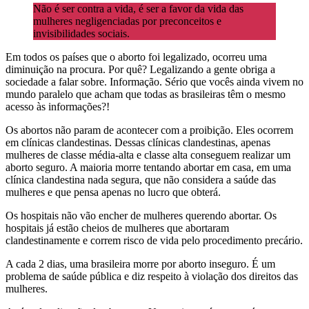
Não é ser contra a vida, é ser a favor da vida das
mulheres negligenciadas por preconceitos e
invisibilidades sociais.
Em todos os países que o aborto foi legalizado, ocorreu uma
diminuição na procura. Por quê? Legalizando a gente obriga a
sociedade a falar sobre. Informação. Sério que vocês ainda vivem no
mundo paralelo que acham que todas as brasileiras têm o mesmo
acesso às informações?!
Os abortos não param de acontecer com a proibição. Eles ocorrem
em clínicas clandestinas. Dessas clínicas clandestinas, apenas
mulheres de classe média-alta e classe alta conseguem realizar um
aborto seguro. A maioria morre tentando abortar em casa, em uma
clínica clandestina nada segura, que não considera a saúde das
mulheres e que pensa apenas no lucro que obterá.
Os hospitais não vão encher de mulheres querendo abortar. Os
hospitais já estão cheios de mulheres que abortaram
clandestinamente e correm risco de vida pelo procedimento precário.
A cada 2 dias, uma brasileira morre por aborto inseguro. É um
problema de saúde pública e diz respeito à violação dos direitos das
mulheres.