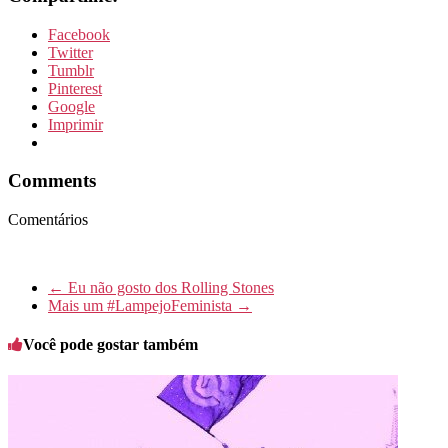
Facebook
Twitter
Tumblr
Pinterest
Google
Imprimir
Comments
Comentários
←
Eu não gosto dos Rolling Stones
Mais um #LampejoFeminista
→
Você pode gostar também