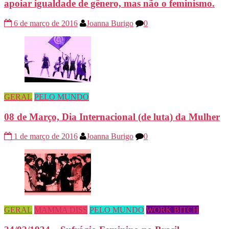
apoiar igualdade de gênero, mas não o feminismo.
6 de março de 2016
Joanna Burigo
0
GERAL
PELO MUNDO
08 de Março, Dia Internacional (de luta) da Mulher
1 de março de 2016
Joanna Burigo
0
GERAL
MAMMA DISS
PELO MUNDO
WORK BITCH