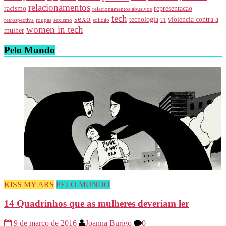
relacionamentos
racismo
representacao
relacionamentos abusivos
tech
sexo
tecnologia
violencia contra a
retrospectiva
roupas
sexismo
solidão
TI
women in tech
mulher
Pelo Mundo
KISS MY ARS
PELO MUNDO
14 Quadrinhos que as mulheres deveriam ler
9 de março de 2016
Joanna Burigo
0